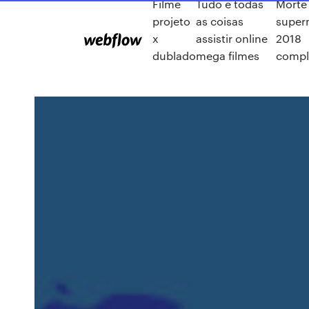
Filme
Tudo e todas
Morte
projeto
as coisas
supe
x
assistir online
2018
dublado
mega filmes
compl