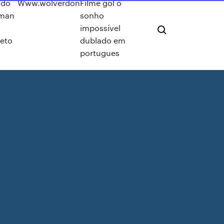
 do
Www.wolverdon
Filme gol o
rman
sonho
impossível
eto
dublado em
portugues