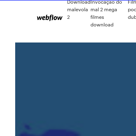
Download
Invocação do
Fil
malevola
mal 2 mega
pod
2
filmes
dub
download