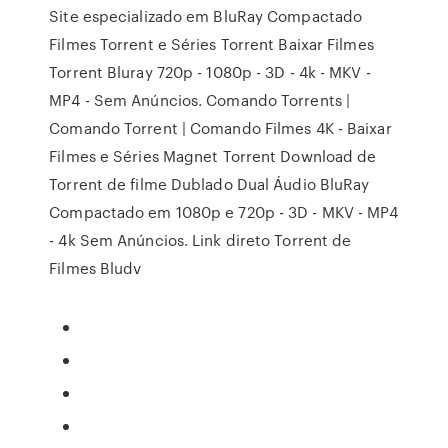
Site especializado em BluRay Compactado
Filmes Torrent e Séries Torrent Baixar Filmes
Torrent Bluray 720p - 1080p - 3D - 4k - MKV -
MP4 - Sem Anúncios. Comando Torrents |
Comando Torrent | Comando Filmes 4K - Baixar
Filmes e Séries Magnet Torrent Download de
Torrent de filme Dublado Dual Áudio BluRay
Compactado em 1080p e 720p - 3D - MKV - MP4
- 4k Sem Anúncios. Link direto Torrent de
Filmes Bludv