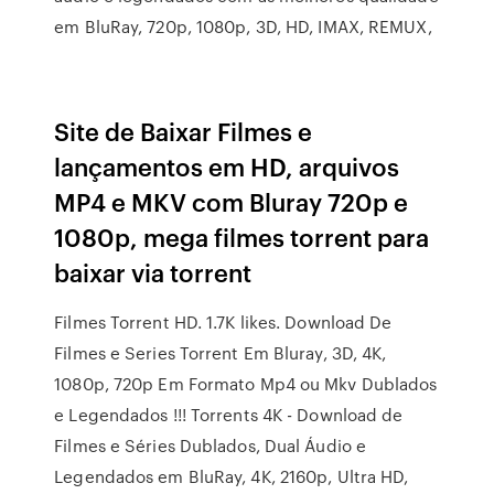
em BluRay, 720p, 1080p, 3D, HD, IMAX, REMUX,
Site de Baixar Filmes e
lançamentos em HD, arquivos
MP4 e MKV com Bluray 720p e
1080p, mega filmes torrent para
baixar via torrent
Filmes Torrent HD. 1.7K likes. Download De
Filmes e Series Torrent Em Bluray, 3D, 4K,
1080p, 720p Em Formato Mp4 ou Mkv Dublados
e Legendados !!! Torrents 4K - Download de
Filmes e Séries Dublados, Dual Áudio e
Legendados em BluRay, 4K, 2160p, Ultra HD,