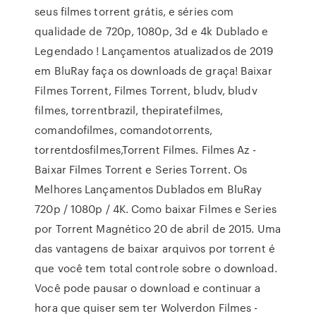
seus filmes torrent grátis, e séries com
qualidade de 720p, 1080p, 3d e 4k Dublado e
Legendado ! Lançamentos atualizados de 2019
em BluRay faça os downloads de graça! Baixar
Filmes Torrent, Filmes Torrent, bludv, bludv
filmes, torrentbrazil, thepiratefilmes,
comandofilmes, comandotorrents,
torrentdosfilmes,Torrent Filmes. Filmes Az -
Baixar Filmes Torrent e Series Torrent. Os
Melhores Lançamentos Dublados em BluRay
720p / 1080p / 4K. Como baixar Filmes e Series
por Torrent Magnético 20 de abril de 2015. Uma
das vantagens de baixar arquivos por torrent é
que você tem total controle sobre o download.
Você pode pausar o download e continuar a
hora que quiser sem ter Wolverdon Filmes -