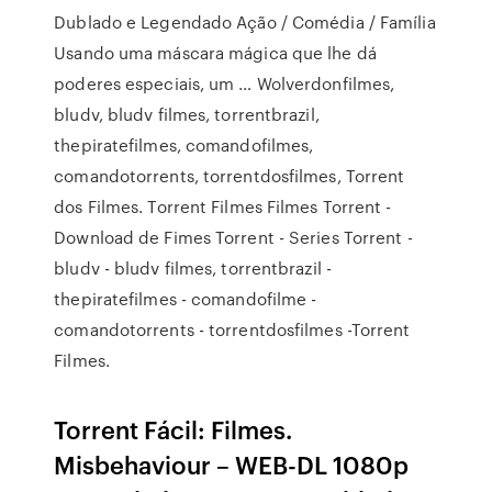
Dublado e Legendado Ação / Comédia / Família
Usando uma máscara mágica que lhe dá
poderes especiais, um … Wolverdonfilmes,
bludv, bludv filmes, torrentbrazil,
thepiratefilmes, comandofilmes,
comandotorrents, torrentdosfilmes, Torrent
dos Filmes. Torrent Filmes Filmes Torrent -
Download de Fimes Torrent - Series Torrent -
bludv - bludv filmes, torrentbrazil -
thepiratefilmes - comandofilme -
comandotorrents - torrentdosfilmes -Torrent
Filmes.
Torrent Fácil: Filmes.
Misbehaviour – WEB-DL 1080p