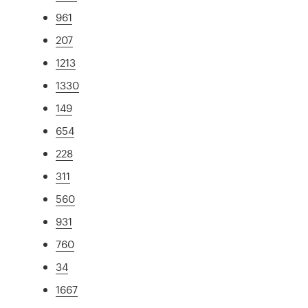
961
207
1213
1330
149
654
228
311
560
931
760
34
1667