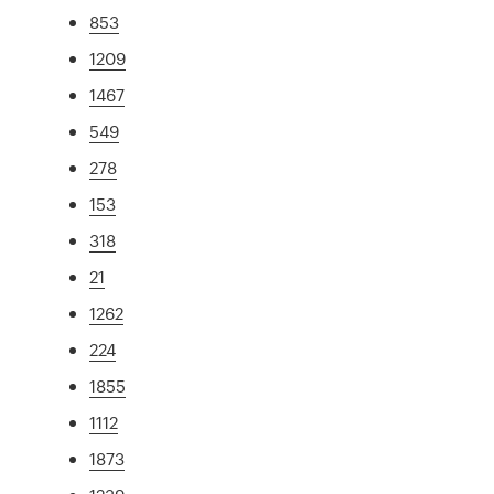
853
1209
1467
549
278
153
318
21
1262
224
1855
1112
1873