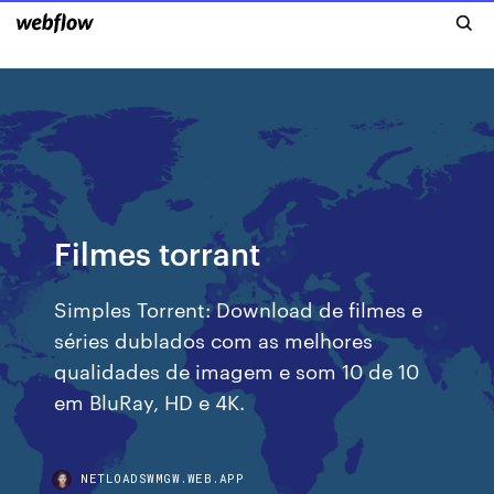
Filmes torrant
Simples Torrent: Download de filmes e
séries dublados com as melhores
qualidades de imagem e som 10 de 10
em BluRay, HD e 4K.
NETLOADSWMGW.WEB.APP